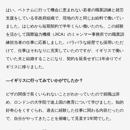
はい。ベトナムに行って機会に恵まれない若者の職業訓練と就労
支援をしている非政府組織で、現地の方と同じお給料で働いてい
ました。はじめから短期契約で半年くらい働いたのち、この経験
を活かして国際協力機構（JICA）のミャンマー事務所での職業訓
練担当者の仕事に応募しました。バラバラな経歴でも採用いただ
けて、仕事はそれなりに充実していたのですが、イギリスで働い
ていた夫と結婚することになり、契約を延長せずに1年余りでイ
ギリスに移りました。
―イギリスに行ってみていかがでしたか？
ビザの関係で長くいられないことがわかっていたので就職は諦
め、ロンドンの大学院で途上国の教育について学びました。知的
好奇心をくすぐられ、過去に経験した仕事に関わる内容だったの
で、自分がやってきたことを俯瞰して見直す1年間でした。