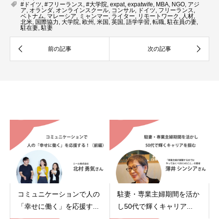
#ドイツ
,
#フリーランス
,
#大学院
,
expat
,
expatwife
,
MBA
,
NGO
,
アジ
ア
,
オランダ
,
オンラインスクール
,
コンサル
,
ドイツ
,
フリーランス
,
ベトナム
,
マレーシア
,
ミャンマー
,
ライター
,
リモートワーク
,
人材
,
北米
,
国際協力
,
大学院
,
欧州
,
米国
,
英国
,
語学学習
,
転職
,
駐在員の妻
,
駐在妻
,
駐妻
関連記事
コミュニケーションで人の
駐妻・専業主婦期間を活か
「幸せに働く」を応援す...
し50代で輝くキャリア...