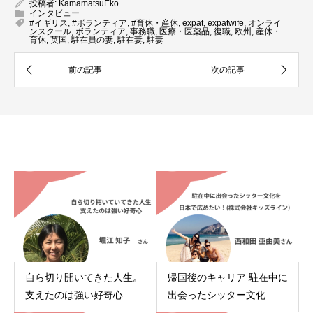
投稿者:
KamamatsuEko
インタビュー
#イギリス
,
#ボランティア
,
#育休・産休
,
expat
,
expatwife
,
オンライ
ンスクール
,
ボランティア
,
事務職
,
医療・医薬品
,
復職
,
欧州
,
産休・
育休
,
英国
,
駐在員の妻
,
駐在妻
,
駐妻
関連記事
自ら切り開いてきた人生。
帰国後のキャリア 駐在中に
支えたのは強い好奇心
出会ったシッター文化...