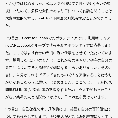
っかけではじめました。私は大学や職場で男性が8割くらいの環
境にいたので、多様な女性のキャリアについてお話を聞くことは
大変刺激的ですし、webサイト関連の知識も学ぶことができまし
た。
2つ目は、Code for Japanでのボランティアです。駐妻キャリア
netのFacebookグループで情報をみてボランティアに応募しまし
た。ここではより自分の専門に近い仕事をさせていただいていま
す。帯同したばかりのときは、これからのキャリアや今の自分の
専門性について考える時間が嫌になるくらいありました。そのと
きに、自分がこれまで培ってきたもので人を支援することはやり
がいがあるだろうと思い、はじめました。ここではチーム制で民
間非営利団体(NPO)団体の支援をするため、今まで関わったこと
がない業界の人とも関わりが持て、日々刺激を受けています。
3つ目は、自己啓発です。具体的には、英語と自分の専門領域に
ついて勉強をしています。今後主人がどこに海外駐在になっても