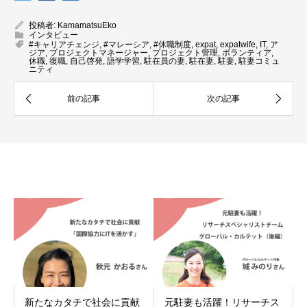
投稿者:
KamamatsuEko
インタビュー
#キャリアチェンジ
,
#マレーシア
,
#休職制度
,
expat
,
expatwife
,
IT
,
ア
ジア
,
プロジェクトマネージャー
,
プロジェクト管理
,
ボランティア
,
休職
,
復職
,
自己啓発
,
語学学習
,
駐在員の妻
,
駐在妻
,
駐妻
,
駐妻コミュ
ニティ
関連記事
新たなカタチで社会に貢献
元駐妻も活躍！リサーチス