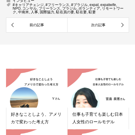
インタビュー
#キャリアチェンジ
,
#フリーランス
,
#ブラジル
,
expat
,
expatwife
,
NPO
,
コンサル
,
フリーランス
,
ブラジル
,
ボランティア
,
リモートワー
ク
,
中南米
,
人事
,
国際協力
,
駐在員の妻
,
駐在妻
,
駐妻
関連記事
好きなことしよう、アメリ
仕事も子育ても楽しむ日本
カで変わった考え方
人女性のロールモデル