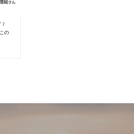
/
今この