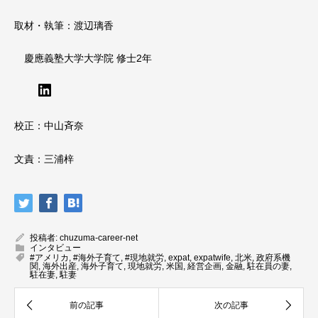
取材・執筆：渡辺璃香
慶應義塾大学大学院 修士2年
LinkedIn
校正：中山斉奈
文責：三浦梓
投稿者:
chuzuma-career-net
インタビュー
#アメリカ
,
#海外子育て
,
#現地就労
,
expat
,
expatwife
,
北米
,
政府系機
関
,
海外出産
,
海外子育て
,
現地就労
,
米国
,
経営企画
,
金融
,
駐在員の妻
,
駐在妻
,
駐妻