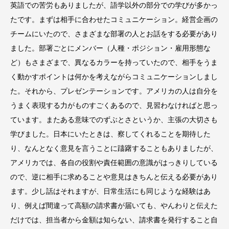
英語での苦労もありましたが、語学以外の部分での学びが多かっ
たです。まずは相手に合わせたコミュニケーション。経営企画の
チームにいたので、さまざまな部署の人とお話をする必要があり
ました。部署ごとにメンバー（人種・ポジション・雇用形態な
ど）もさまざまで、異なるカラーを持っていたので、相手をうま
く動かすポイントは何かを考えながらコミュニケーションしまし
た。それから、プレゼンテーションです。アメリカの人は自分を
うまく表現する力がものすごくあるので、見習わなければと思っ
ています。またある意味でのずぶとさというか、主張の大切さも
学びました。日本にいたときは、察してくれることを期待した
り、なんとなく意見を言うことに躊躇することもありましたが、
アメリカでは、各自の役割や責任範囲の意識がはっきりしている
ので、逆に相手に求めることや意見はきちんと伝える必要があり
ます。少し話はそれますが、日常生活にも同じような経験はあ
り、例えば間違って高額の請求書が届いても、やんわりと伝えた
だけでは、担当者から金額は知らない、請求書を発行すること自