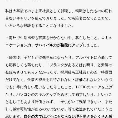
私は大卒後そのまま正社員として就職し、転職はしたものの切れ
目ないキャリアを積んでおりました。でも駐妻になったことで、
いろいろな経験をすることになりました。
・海外で生活風習も言葉も分からない中、暮らしたこと。
コミュ
ニケーション力、サバイバル力が格段にアップ
しました。
・帰国後、子どもが待機児童になったり、アルバイトに応募して
も応募しても落ちたり、「ブランクがある方はお断り」と派遣の
登録もさせてもらえなかったり、採用後も正社員との差（待遇面
だけでなく、仕事の成果を期待されない・評価されないという点
でも）等に悔しい思いをしたりしたこと。TOEICのスコアを上げ
たり、パソコンのスキルアップをめざして独学したり、というこ
とをしてもあまり評価されず、「子供がいて残業できない、また
引っ越す可能性があるのではないか」等で敬遠されていたように
思います。
自分の力ではどうにもならない理不尽さをたくさん感