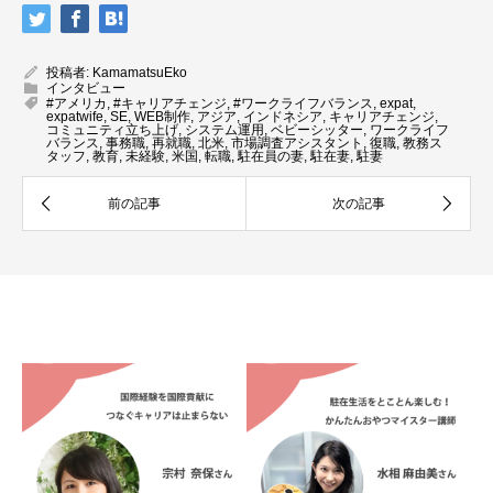
投稿者:
KamamatsuEko
インタビュー
#アメリカ
,
#キャリアチェンジ
,
#ワークライフバランス
,
expat
,
expatwife
,
SE
,
WEB制作
,
アジア
,
インドネシア
,
キャリアチェンジ
,
コミュニティ立ち上げ
,
システム運用
,
ベビーシッター
,
ワークライフ
バランス
,
事務職
,
再就職
,
北米
,
市場調査アシスタント
,
復職
,
教務ス
タッフ
,
教育
,
未経験
,
米国
,
転職
,
駐在員の妻
,
駐在妻
,
駐妻
関連記事