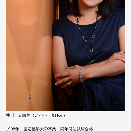
井川 真由美（いかわ まゆみ）
1998年 慶応義塾大学卒業、同年司法試験合格