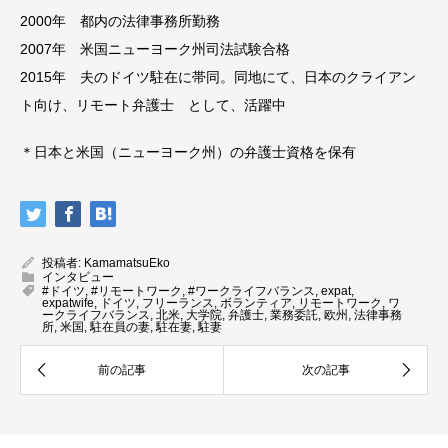
2000年 都内の法律事務所勤務
2007年 米国ニューヨーク州司法試験合格
2015年 夫のドイツ駐在に帯同。同地にて、日本のクライアン
ト向け、リモート弁護士 として、活躍中
＊日本と米国（ニューヨーク州）の弁護士資格を保有
投稿者:
KamamatsuEko
インタビュー
#ドイツ
,
#リモートワーク
,
#ワークライフバランス
,
expat
,
expatwife
,
ドイツ
,
フリーランス
,
ボランティア
,
リモートワーク
,
ワ
ークライフバランス
,
北米
,
大学院
,
弁護士
,
業務委託
,
欧州
,
法律事務
所
,
米国
,
駐在員の妻
,
駐在妻
,
駐妻