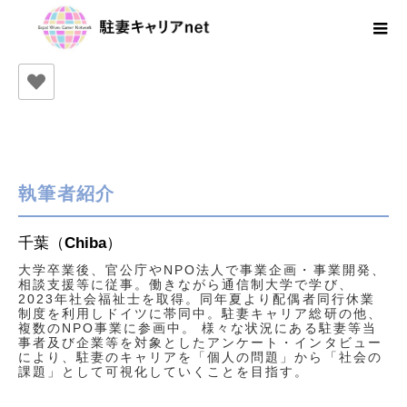
執筆者紹介
千葉（Chiba）
大学卒業後、官公庁やNPO法人で事業企画・事業開発、
相談支援等に従事。働きながら通信制大学で学び、
2023年社会福祉士を取得。同年夏より配偶者同行休業
制度を利用しドイツに帯同中。駐妻キャリア総研の他、
複数のNPO事業に参画中。 様々な状況にある駐妻等当
事者及び企業等を対象としたアンケート・インタビュー
により、駐妻のキャリアを「個人の問題」から「社会の
課題」として可視化していくことを目指す。