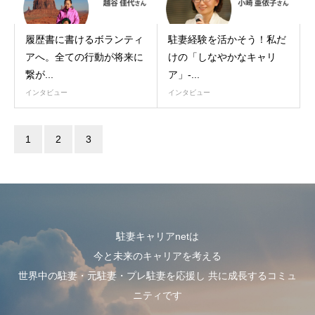
履歴書に書けるボランティ
駐妻経験を活かそう！私だ
アへ。全ての行動が将来に
けの「しなやかなキャリ
繋が...
ア」-...
インタビュー
インタビュー
1
2
3
4
駐妻キャリアnetは
今と未来のキャリアを考える
世界中の駐妻・元駐妻・プレ駐妻を応援し 共に成長するコミュ
ニティです