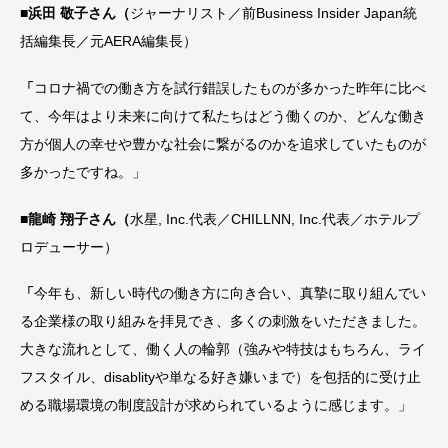
■浜田 敬子さん（
ジャーナリスト／前Business Insider Japan統
括編集長／元AERA編集長）
「
コロナ禍での働き方を試行錯誤したものが多かった昨年に比べ
て、今年はより未来に向けて私たちはどう働くのか、どんな働き
方が個人の幸せや豊かな社会に繋がるのかを追求していたものが
多かったですね。」
■龍崎 翔子さん（
水星, Inc.代表／CHILLNN, Inc.代表／ホテルプ
ロデューサー）
「
今年も、新しい時代の働き方に向き合い、真摯に取り組んでい
る企業様の取り組みを拝見でき、多くの刺激をいただきました。
大きな流れとして、働く人の輪郭（強みや特技はもちろん、ライ
フスタイル、disablityや単なる好き嫌いまで）を包括的に受け止
める職場環境の制度設計が求められているように感じます。」