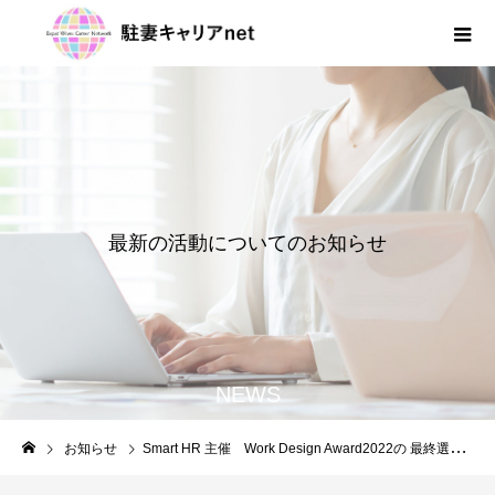
最
新
の
活
動
に
つ
い
て
の
お
知
ら
せ
NEWS
お知らせ
Smart HR 主催 Work Design Award2022の 最終選考に残り、取り組みを紹介いただきました。