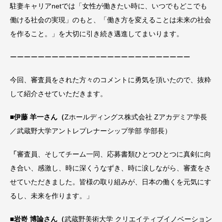
駐妻キャリアnetでは「女性が働きたい時に、いつでもどこでも
働ける社会の実現」のもと、「働き方を変えることは未来の社会
を作ること。」を大切に引き続き邁進してまいります。
ーーーーーーーーーーーーーーーーーーーーーーーーーー
今回、審査員をされた方々のコメントに勇気を頂いたので、抜粋
して紹介させていただきます。
■伊藤 羊一さん（
Zホールディングス株式会社 Zアカデミア学長
／武蔵野大学アントレプレナーシップ学部 学部長）
「
審査員、そしてチーム一同、応募書類ひとつひとつに真剣に向
き合い、感激し、時に深くうなずき、時に涙しながら、審査をさ
せていただきました。皆様の取り組みが、日本の働くを元気にす
るし、未来を作ります。」
■岩嵜 博論さん（
武蔵野美術大学 クリエイティブイノベーション