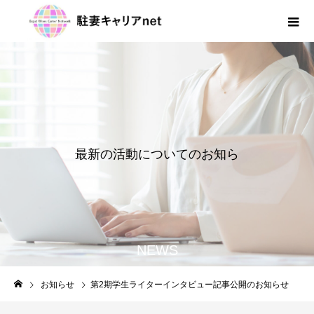
最
新
の
活
動
に
つ
い
て
の
お
知
ら
せ
NEWS
お知らせ
第2期学生ライターインタビュー記事公開のお知らせ