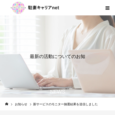
最
新
の
活
動
に
つ
い
て
の
お
知
ら
せ
NEWS
お知らせ
新サービスのモニター抽選結果を送信しました