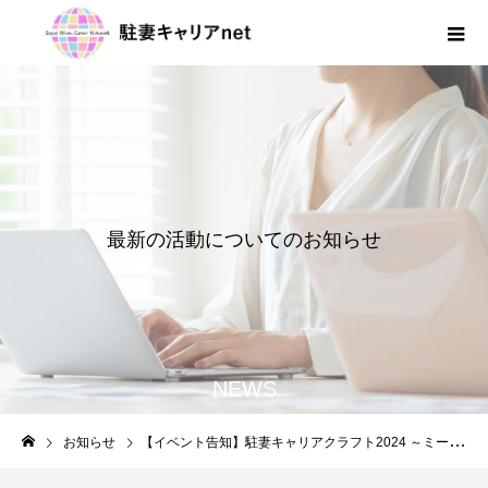
最
新
の
活
動
に
つ
い
て
の
お
知
ら
せ
NEWS
お知らせ
【イベント告知】駐妻キャリアクラフト2024 ～ミードと共に紡ぐ！元駐妻から 学ぶキャリアワークショップ～