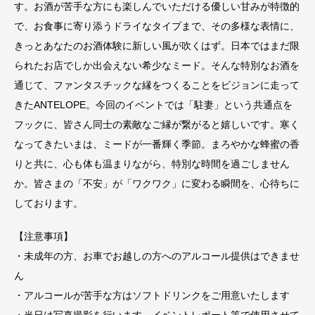
す。お酒が苦手な方にも楽しんでいただける優しい甘みが特徴的
で、お食事に寄り添うドライなタイプまで、その多様な表情に、
きっとあなたのお酒体験に新しい風が吹くはず。日本ではまだ限
られたお店でしか出会えない希少なミード。そんな特別なお酒を
通じて、ファンタスチックな縁をつくることをビジョンに走って
きたANTELOPE。今回のイベントでは「駐妻」という共通点を
フックに、皆さん同士の素敵なご縁が繋がると嬉しいです。寒く
なってきたいまは、ミードが一番輝く季節。まろやかな蜂蜜の香
りと共に、心も体も温まりながら、特別な時間を過ごしません
か。皆さまの「不安」が「ワクワク」に変わる瞬間を、心待ちに
しております。
【注意事項】
・未成年の方、お車でお越しの方へのアルコール提供はできませ
ん
・アルコールが苦手な方はソフトドリンクをご用意いたします
・当日は写真撮影を行います。イベントレポート等で使用させて