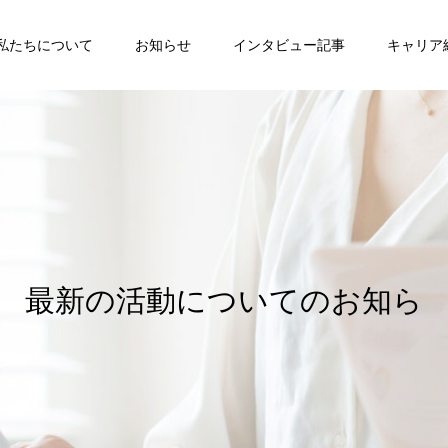
私たちについて
お知らせ
インタビュー記事
キャリア
最
新
の
活
動
に
つ
い
て
の
お
知
ら
せ