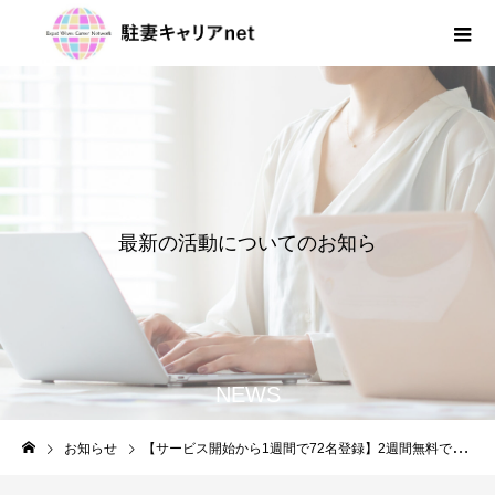
最
新
の
活
動
に
つ
い
て
の
お
知
ら
せ
NEWS
お知らせ
【サービス開始から1週間で72名登録】2週間無料でお試し実施中！