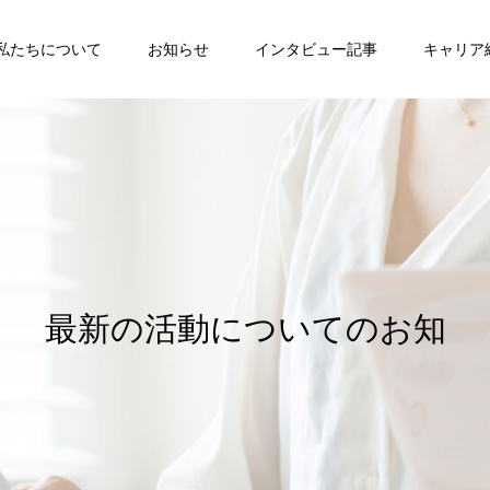
私たちについて
お知らせ
インタビュー記事
キャリア
最
新
の
活
動
に
つ
い
て
の
お
知
ら
せ